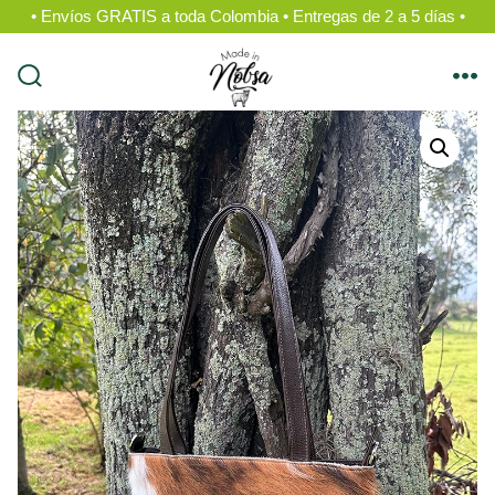
• Envíos GRATIS a toda Colombia • Entregas de 2 a 5 días •
Saltar
al
alternar
me
contenido
la
búsqueda