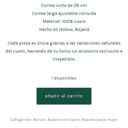
Correa corta de 28 cm
Correa larga ajustable incluida
Material: 100% cuero
Hecho en Nobsa, Boyacá
Cada pieza es única gracias a las variaciones naturales
del cuero, haciendo de tu bolso un accesorio exclusivo e
irrepetible.
1 disponibles
bolsa
añadir al carrito
pelo
de
vaca
Categorías:
Bolsos
,
Ruana con Cuero
,
Ruanas para mujer
café