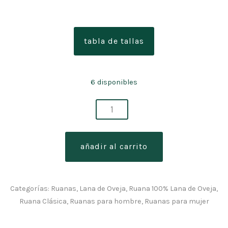
tabla de tallas
6 disponibles
ruana
blanca
100%
añadir al carrito
lana
de
oveja
Categorías:
Ruanas
,
Lana de Oveja
,
Ruana 100% Lana de Oveja
,
150cm
Ruana Clásica
,
Ruanas para hombre
,
Ruanas para mujer
cantidad