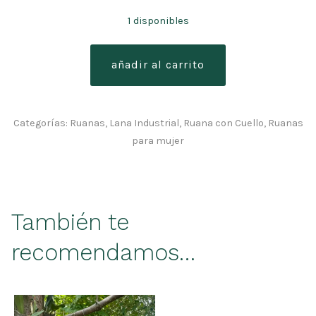
1 disponibles
ruana
añadir al carrito
cuellocamisero
gris
líneas
Categorías:
Ruanas
,
Lana Industrial
,
Ruana con Cuello
,
Ruanas
cantidad
para mujer
También te
recomendamos…