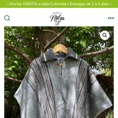
• Envíos GRATIS a toda Colombia • Entregas de 2 a 5 días •
Saltar
al
alternar
me
contenido
la
búsqueda