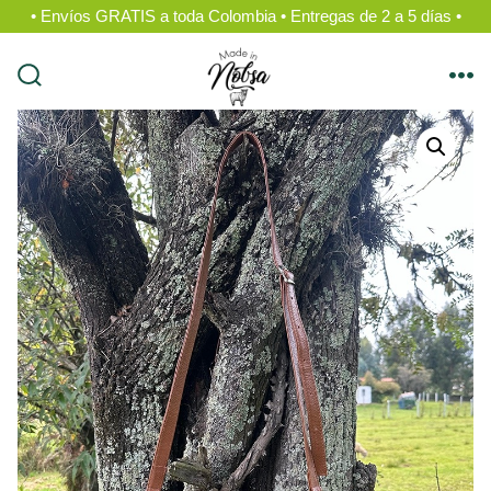
• Envíos GRATIS a toda Colombia • Entregas de 2 a 5 días •
Saltar
al
alternar
me
contenido
la
búsqueda