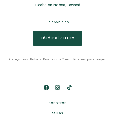
Hecho en Nobsa, Boyacá
1 disponibles
mini
añadir al carrito
bolso
leopardo
cantidad
Categorías:
Bolsos
,
Ruana con Cuero
,
Ruanas para mujer
Abrir
Abrir
Abrir
Facebook
Instagram
TikTok
nosotros
en
en
en
una
una
una
tallas